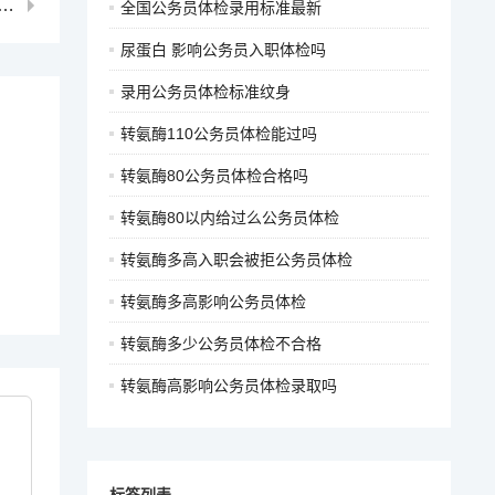
己体检 （公务员体检前的自我体检步骤和注意事项）
全国公务员体检录用标准最新
尿蛋白 影响公务员入职体检吗
录用公务员体检标准纹身
转氨酶110公务员体检能过吗
转氨酶80公务员体检合格吗
转氨酶80以内给过么公务员体检
转氨酶多高入职会被拒公务员体检
转氨酶多高影响公务员体检
转氨酶多少公务员体检不合格
转氨酶高影响公务员体检录取吗