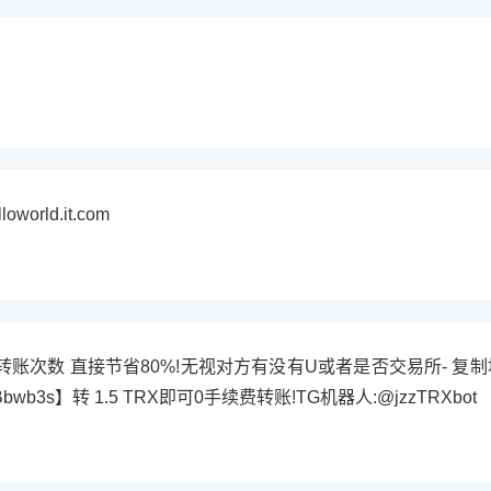
orld.it.com
=1次转账次数 直接节省80%!无视对方有没有U或者是否交易所- 复
LWBbwb3s】转 1.5 TRX即可0手续费转账!TG机器人:@jzzTRXbot