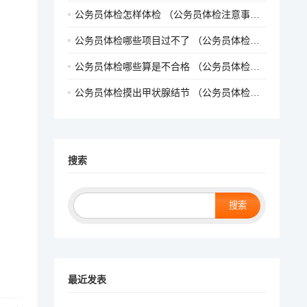
公务员体检怎样体检 （公务员体检注意事项）
公务员体检哪些项目过不了 （公务员体检项目的合格标准）
公务员体检哪些算是不合格 （公务员体检中的不合格情况）
公务员体检摸出甲状腺结节 （公务员体检中如何处理甲状腺结节）
搜索
最近发表