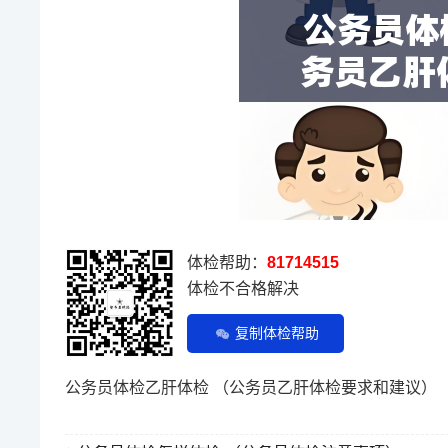
体检帮助：
81714515
体检不合格解决
复制体检帮助
公务员体检乙肝体检 （公务员乙肝体检要求和建议）