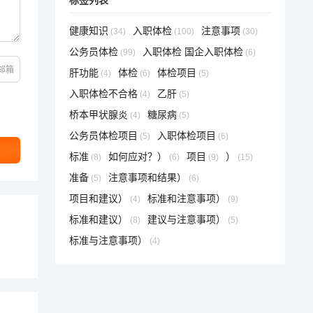
标签列表
健康知识
入职体检
注意事项
(34)
(100)
(30)
公务员体检
入职体检 国企入职体检
(99)
(6)
邮箱
肝功能
体检
体检项目
(4)
(6)
(5)
入职体检不合格
乙肝
(4)
(5)
桥本甲状腺炎
糖尿病
(4)
(5)
公务员体检项目
入职体检项目
(5)
(6)
标准
如何应对？）
项目
）
(8)
(6)
(9)
(15)
准备
注意事项和结果）
(5)
(6)
项目和建议）
标准和注意事项）
(4)
(9)
标准和建议）
建议与注意事项）
(8)
(5)
标准与注意事项）
(4)