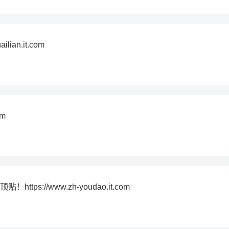
ian.it.com
om
://www.zh-youdao.it.com