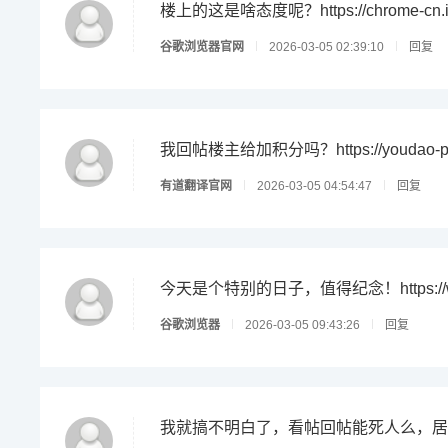
楼上的这是啥态度呢？https://chrome-cn.i
谷歌浏览器官网
2026-03-05 02:39:10
回复
我回帖楼主给加积分吗？https://youdao-pc.
有道翻译官网
2026-03-05 04:54:47
回复
今天是个特别的日子，值得纪念！https://www.
谷歌浏览器
2026-03-05 09:43:26
回复
我就搞不明白了，看帖回帖能死人么，居然只有我这么