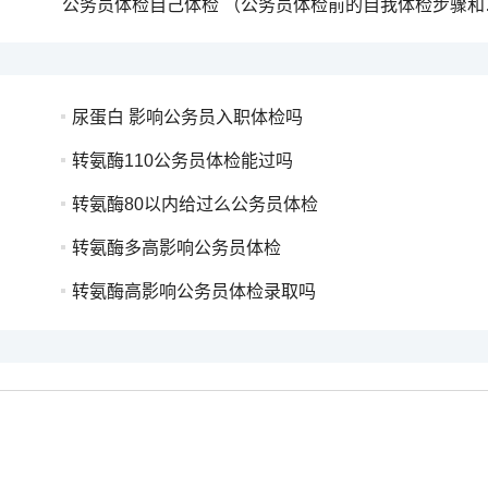
公务员体检自
尿蛋白 影响公务员入职体检吗
转氨酶110公务员体检能过吗
转氨酶80以内给过么公务员体检
转氨酶多高影响公务员体检
转氨酶高影响公务员体检录取吗