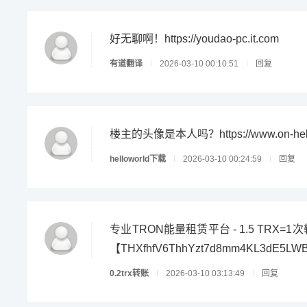
好无聊啊！https://youdao-pc.it.com
有道翻译
2026-03-10 00:10:51
回复
楼主的头像是本人吗？https://www.on-hellow
helloworld下载
2026-03-10 00:24:59
回复
专业TRON能量租赁平台 - 1.5 TRX
【THXfhfV6ThhYzt7d8mm4KL3dE5
0.2trx转账
2026-03-10 03:13:49
回复