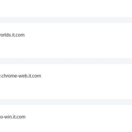
ds.it.com
ome-web.it.com
win.it.com