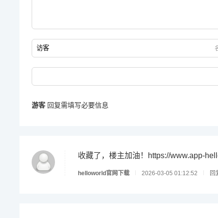
名
游客
回复需填写必要信息
收藏了，楼主加油！https://www.app-hello
helloworld官网下载
2026-03-05 01:12:52
回