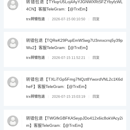
转错包退【TYkqrU5Loj4AyYJGNWXRtSFZYbyfzWL
4CN】客服TeleGram:【@TrxEm】
trx转错包退
2026-07-15 00:10:50
回复
转错包退【TQReK29PupEmWSwg7U3nnxcrrq5y39p
Wu2】客服TeleGram:【@TrxEm】
trx转错包退
2026-07-15 11:52:21
回复
转错包退【TXLiTGp5Fmg7NQzt8YwordVNL2c1K6d
heF】客服TeleGram:【@TrxEm】
trx转错包退
2026-07-15 15:03:19
回复
转错包退【TWGfkGBFKASeypJDo412x6ic8okVAcy2i
m】客服TeleGram:【@TrxEm】