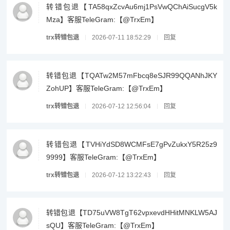
转错包退【TA58qxZcvAu6mj1PsVwQChAiSucgV5k
Mza】客服TeleGram:【@TrxEm】
trx转错包退
2026-07-11 18:52:29
回复
转错包退【TQATw2M57mFbcq8eSJR99QQANhJKY
ZohUP】客服TeleGram:【@TrxEm】
trx转错包退
2026-07-12 12:56:04
回复
转错包退【TVHiYdSD8WCMFsE7gPvZukxY5R25z9
9999】客服TeleGram:【@TrxEm】
trx转错包退
2026-07-12 13:22:43
回复
转错包退【TD75uVW8TgT62vpxevdHHitMNKLW5AJ
sQU】客服TeleGram:【@TrxEm】