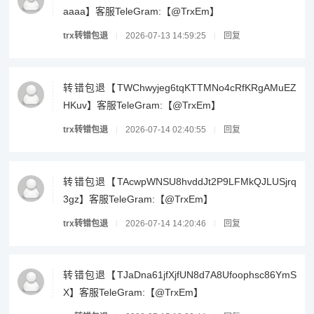
aaaa】客服TeleGram:【@TrxEm】
trx转错包退
2026-07-13 14:59:25
回复
转错包退【TWChwyjeg6tqKTTMNo4cRfKRgAMuEZ
HKuv】客服TeleGram:【@TrxEm】
trx转错包退
2026-07-14 02:40:55
回复
转错包退【TAcwpWNSU8hvddJt2P9LFMkQJLUSjrq
3gz】客服TeleGram:【@TrxEm】
trx转错包退
2026-07-14 14:20:46
回复
转错包退【TJaDna61jfXjfUN8d7A8Ufoophsc86YmS
X】客服TeleGram:【@TrxEm】