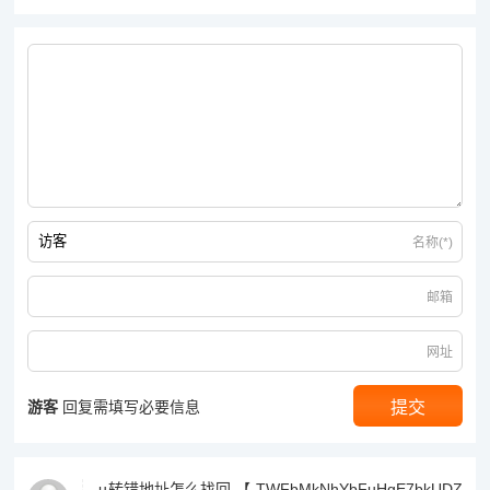
名称(*)
邮箱
网址
游客
回复需填写必要信息
u转错地址怎么找回 【 TWFbMkNhYbFuHgE7bkUDZ